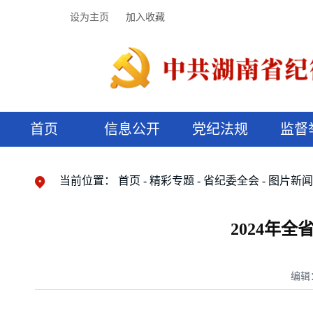
设为主页
加入收藏
首页
信息公开
党纪法规
监督
领导机构
党内法规
监督曝光
执纪审查
廉润湖湘
资料库
工作程序
国家法律
信访举报
党纪政务处分
湖湘好家风
组织机构
纪法课堂
清风文苑
预决算信
漫说纪法
当前位置：
首页
精彩专题
省纪委全会
图片新
2024年
编辑