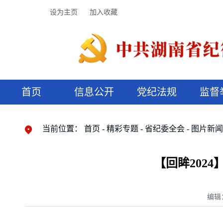
设为主页
加入收藏
首页
信息公开
党纪法规
监督
领导机构
党内法规
监督曝光
执纪审查
廉润湖湘
资料库
工作程序
国家法律
信访举报
党纪政务处分
湖湘好家风
组织机构
纪法课堂
清风文苑
预决算信
漫说纪法
当前位置：
首页
精彩专题
省纪委全会
图片新
【回眸202
编辑