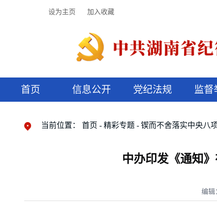
设为主页
加入收藏
首页
信息公开
党纪法规
监督
领导机构
党内法规
监督曝光
执纪审查
廉润湖湘
资料库
工作程序
国家法律
信访举报
党纪政务处分
湖湘好家风
组织机构
纪法课堂
清风文苑
预决算信
漫说纪法
当前位置：
首页
精彩专题
锲而不舍落实中央八
中办印发《通知》
编辑