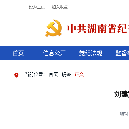
设为主页
加入收藏
首页
信息公开
党纪法规
监督
领导机构
党内法规
监督曝光
执纪审查
廉润湖湘
资料库
工作程序
国家法律
信访举报
党纪政务处分
湖湘好家风
组织机构
纪法课堂
清风文苑
预决算信
漫说纪法
当前位置：
首页
镜鉴
正文
刘建
编辑