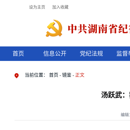
设为主页
加入收藏
首页
信息公开
党纪法规
监督
领导机构
党内法规
监督曝光
执纪审查
廉润湖湘
资料库
工作程序
国家法律
信访举报
党纪政务处分
湖湘好家风
组织机构
纪法课堂
清风文苑
预决算信
漫说纪法
当前位置：
首页
镜鉴
正文
汤跃武：
编辑