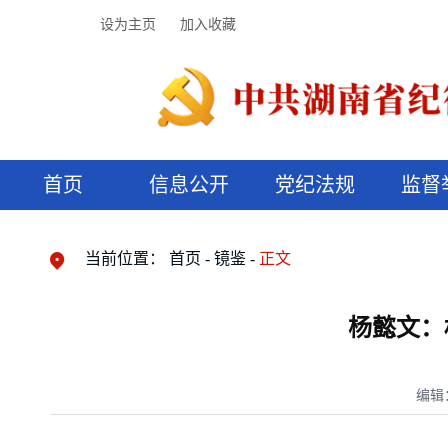
设为主页
加入收藏
首页
信息公开
党纪法规
监督
领导机构
党内法规
监督曝光
执纪审查
廉润湖湘
资料库
工作程序
国家法律
信访举报
党纪政务处分
湖湘好家风
组织机构
纪法课堂
清风文苑
预决算信
漫说纪法
当前位置：
首页
镜鉴
正文
杨懿文：
编辑