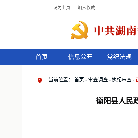
设为主页
加入收藏
首页
信息公开
党纪法规
领导机构
党内法规
监督曝光
执纪审查
廉润湖湘
资料库
工作程序
国家法律
信访举报
党纪政务处分
湖湘好家风
组织机构
纪法课堂
清风文苑
预
漫
当前位置：
首页
审查调查
执纪审查
衡阳县人民