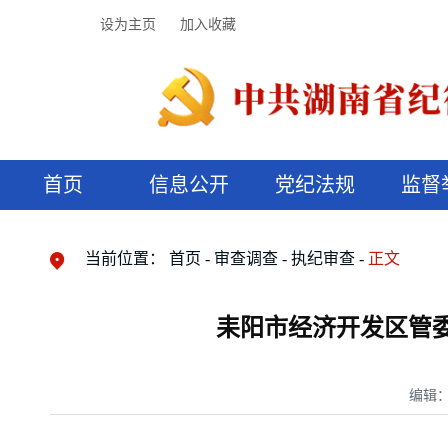
设为主页
加入收藏
首页
信息公开
党纪法规
监督
领导机构
党内法规
监督曝光
执纪审查
廉润湖湘
资料库
工作程序
国家法律
信访举报
党纪政务处分
湖湘好家风
组织机构
纪法课堂
清风文苑
预决算信
漫说纪法
当前位置：
首页
审查调查
执纪审查
正文
耒阳市经济开发区管
编辑