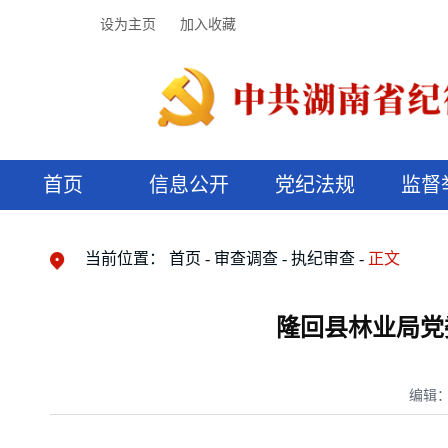
设为主页
加入收藏
首页
信息公开
党纪法规
监督
领导机构
党内法规
监督曝光
执纪审查
廉润湖湘
资料库
工作程序
国家法律
信访举报
党纪政务处分
湖湘好家风
组织机构
纪法课堂
清风文苑
预决算信
漫说纪法
当前位置：
首页
审查调查
执纪审查
正文
隆回县林业局党
编辑