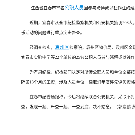
公职人员
江西省宜春市25名
因参与赌博或以钱作注的娱
近期，宜春市从全市纪检监察机关和公安机关抽调208人，
乐活动的问题进行重点突击督查。
袁州区
经调查核实，
检察院，袁州区物价局、袁州区金
宜春市实验中学等22个单位的25名公职人员参与赌博或以钱
为严肃纪律，纪检部门决定对所涉公职人员和单位全部按“
除第13个月的工资；涉及人员单位一律取消年度评先评优资
宜春市纪委通报称，今后将继续联合公安机关，采取不打招
查，发现一起、严查一起、一查到底、决不姑息。（郭宏鹏 