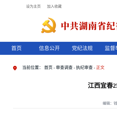
设为主页
加入收藏
首页
信息公开
党纪法规
监督
领导机构
党内法规
监督曝光
执纪审查
廉润湖湘
资料库
工作程序
国家法律
信访举报
党纪政务处分
湖湘好家风
组织机构
纪法课堂
清风文苑
预决算信
漫说纪法
当前位置：
首页
审查调查
执纪审查
正文
江西宜春
编辑：