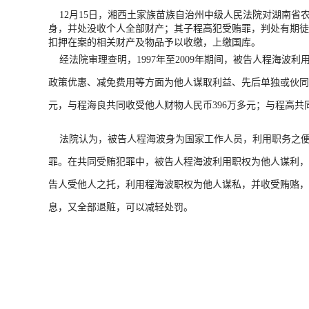
12月15日，湘西土家族苗族自治州中级人民法院对湖南省
身，并处没收个人全部财产；其子程高犯受贿罪，判处有期徒
扣押在案的相关财产及物品予以收缴，上缴国库。
经法院审理查明，1997年至2009年期间，被告人程海波
政策
优惠
、减免费用等方面为他人谋取利益、先后单独或伙同程
元，与程海良共同收受他人财物人民币396万多元；与程高共
法院认为，被告人程海波身为国家工作人员，利用职务之便，
罪。在共同受贿犯罪中，被告人程海波利用职权为他人谋利，
告人受他人之托，利用程海波职权为他人谋私，并收受贿赂，
息，又全部退赃，可以减轻处罚。