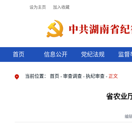
设为主页
加入收藏
首页
信息公开
党纪法规
监督
领导机构
党内法规
监督曝光
执纪审查
廉润湖湘
资料库
工作程序
国家法律
信访举报
党纪政务处分
湖湘好家风
组织机构
纪法课堂
清风文苑
预决算信
漫说纪法
当前位置：
首页
审查调查
执纪审查
正文
省农业
编