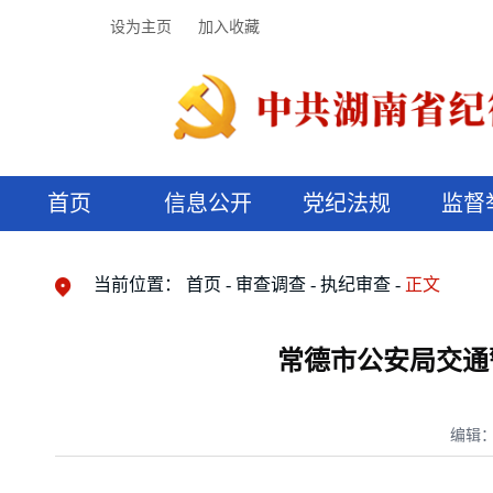
设为主页
加入收藏
首页
信息公开
党纪法规
监督
领导机构
党内法规
监督曝光
执纪审查
廉润湖湘
资料库
工作程序
国家法律
信访举报
党纪政务处分
湖湘好家风
组织机构
纪法课堂
清风文苑
预决算信
漫说纪法
当前位置：
首页
审查调查
执纪审查
正文
常德市公安局交通
编辑