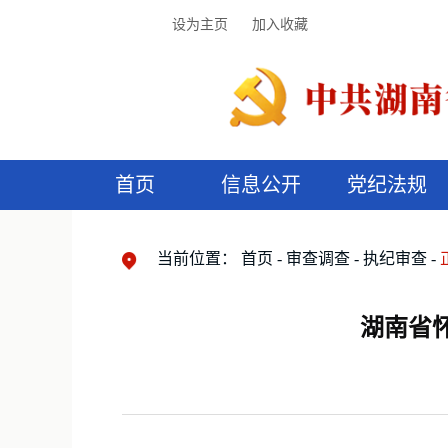
设为主页
加入收藏
首页
信息公开
党纪法规
领导机构
党内法规
监督曝光
执纪审查
廉润湖湘
资料库
工作程序
国家法律
信访举报
党纪政务处分
湖湘好家风
组织机构
纪法课堂
清风文苑
预
漫
当前位置：
首页
审查调查
执纪审查
湖南省