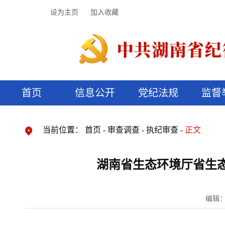
设为主页
加入收藏
首页
信息公开
党纪法规
监督
领导机构
党内法规
监督曝光
执纪审查
廉润湖湘
资料库
工作程序
国家法律
信访举报
党纪政务处分
湖湘好家风
组织机构
纪法课堂
清风文苑
预决算信
漫说纪法
当前位置：
首页
审查调查
执纪审查
正文
湖南省生态环境厅省生
编辑