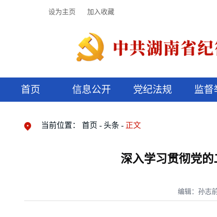
设为主页
加入收藏
首页
信息公开
党纪法规
监督
领导机构
党内法规
监督曝光
执纪审查
廉润湖湘
资料库
工作程序
国家法律
信访举报
党纪政务处分
湖湘好家风
组织机构
纪法课堂
清风文苑
预决算信
漫说纪法
当前位置：
首页
头条
正文
深入学习贯彻党的
编辑：孙志