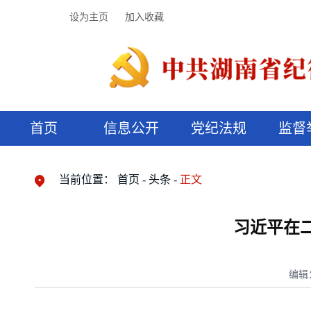
设为主页
加入收藏
首页
信息公开
党纪法规
监督
领导机构
党内法规
监督曝光
执纪审查
廉润湖湘
资料库
工作程序
国家法律
信访举报
党纪政务处分
湖湘好家风
组织机构
纪法课堂
清风文苑
预决算信
漫说纪法
当前位置：
首页
头条
正文
习近平在
编辑