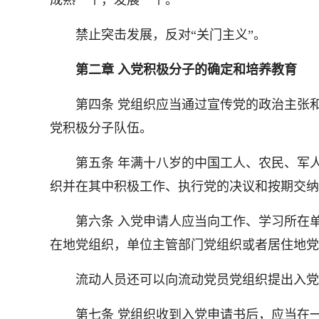
成熟一个，发展一个。
禁止突击发展，反对“关门主义”。
第二章 入党积极分子的确定和培养教育
第四条 党组织应当通过宣传党的政治主张和
党积极分子队伍。
第五条 年满十八岁的中国工人、农民、军人
织并在其中积极工作、执行党的决议和按期交纳
第六条 入党申请人应当向工作、学习所在单
在地党组织，单位主管部门党组织或者居住地党
流动人员还可以向流动党员党组织提出入党
第七条 党组织收到入党申请书后，应当在一