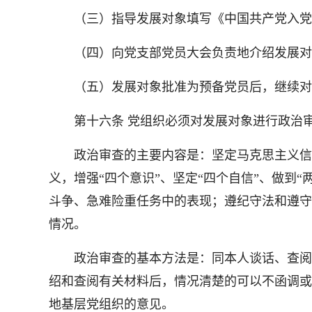
（三）指导发展对象填写《中国共产党入党
（四）向党支部党员大会负责地介绍发展对
（五）发展对象批准为预备党员后，继续对其
第十六条 党组织必须对发展对象进行政治审
政治审查的主要内容是：坚定马克思主义信仰
义，增强“四个意识”、坚定“四个自信”、做到
斗争、急难险重任务中的表现；遵纪守法和遵守
情况。
政治审查的基本方法是：同本人谈话、查阅有
绍和查阅有关材料后，情况清楚的可以不函调或
地基层党组织的意见。