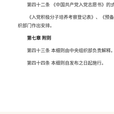
第四十二条 《中国共产党入党志愿书》的式
《入党积极分子培养考察登记表》、《预备党
织部门作出安排。
第七章 附则
第四十三条 本细则由中央组织部负责解释
第四十四条 本细则自发布之日起施行。