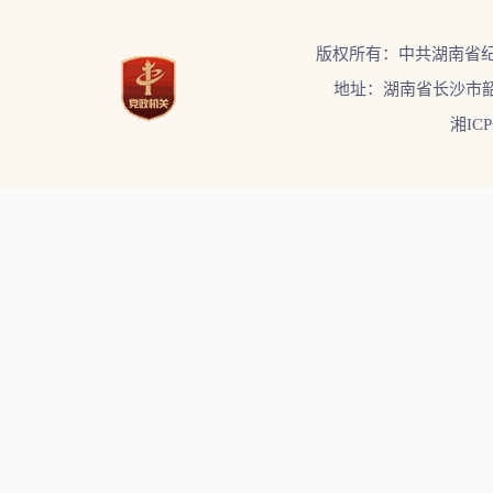
版权所有：中共湖南省
地址：湖南省长沙市韶
湘ICP