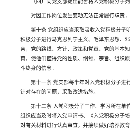
（四）向党支部提出能否将入党积极分子列
对因工作岗位发生变动无法正常履行职责，以
第十条 党组织应当采取吸收入党积极分子听
积极分子进行马克思列宁主义、毛泽东思想、邓
育，党的路线、方针、政策和党章、党的基本知
育，使他们懂得党的性质、纲领、宗旨、组织原
斗终身的信念。
第十一条 党支部每半年对入党积极分子进行
针对存在的问题，采取改进措施。
第十二条 入党积极分子工作、学习所在单位
组织应当及时将入党申请书、《入党积极分子培
对有关材料进行认真审查，并接续做好培养教育