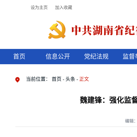
设为主页
加入收藏
首页
信息公开
党纪法规
监督
领导机构
党内法规
监督曝光
执纪审查
廉润湖湘
资料库
工作程序
国家法律
信访举报
党纪政务处分
湖湘好家风
组织机构
纪法课堂
清风文苑
预决算信
漫说纪法
当前位置：
首页
头条
正文
魏建锋：强化监
编辑