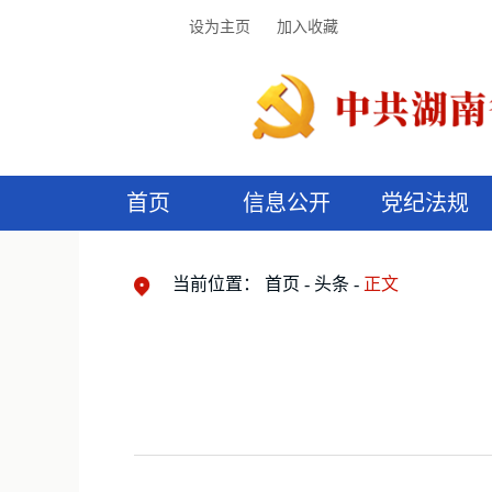
设为主页
加入收藏
首页
信息公开
党纪法规
领导机构
党内法规
监督曝光
执纪审查
廉润湖湘
资料库
工作程序
国家法律
信访举报
党纪政务处分
湖湘好家风
组织机构
纪法课堂
清风文苑
预
漫
当前位置：
首页
头条
正文