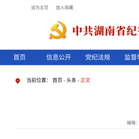
设为主页
加入收藏
首页
信息公开
党纪法规
监督
领导机构
党内法规
监督曝光
执纪审查
廉润湖湘
资料库
工作程序
国家法律
信访举报
党纪政务处分
湖湘好家风
组织机构
纪法课堂
清风文苑
预决算信
漫说纪法
当前位置：
首页
头条
正文
编辑