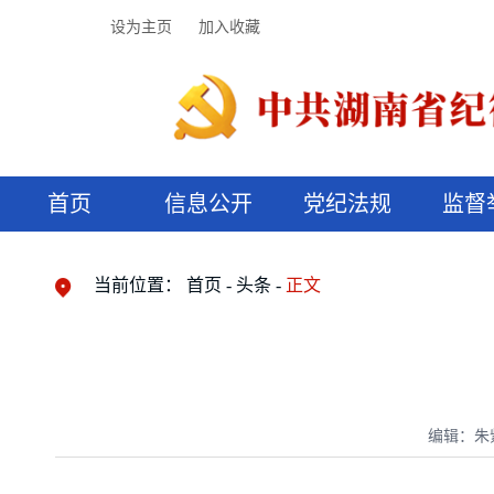
设为主页
加入收藏
首页
信息公开
党纪法规
监督
领导机构
党内法规
监督曝光
执纪审查
廉润湖湘
资料库
工作程序
国家法律
信访举报
党纪政务处分
湖湘好家风
组织机构
纪法课堂
清风文苑
预决算信
漫说纪法
当前位置：
首页
头条
正文
编辑：朱