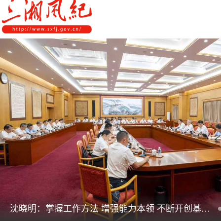
领导机构
党内法规
监督曝光
执纪审查
廉润湖湘
资料库
工作程序
国家法律
信访举报
党纪政务处分
湖湘好家风
组织机构
纪法课堂
清风文苑
预决算信
漫说纪法
沈晓明：掌握工作方法 增强能力本领 不断开创基层工作新局面