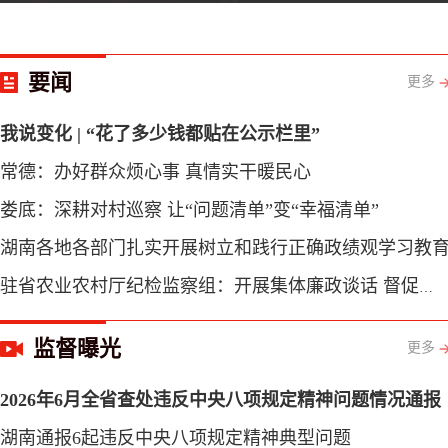
习近平同斯洛伐克总统佩列格里尼会谈
有房又有证的“安居梦”丨清风同行
“第一军规”从这里诞生……
因党而生 为党而战——百年“纪”事⑭‌使纪律真正成为带电的高压线
李希在重庆调研时强调 深入学习贯彻习近平党建思想 以更高标准更实举措做好纪检监察各项工作
要闻
更多
我说变化 | “花了多少钱都贴在公示栏里”
常德：办好群众烦心事 真情实干暖民心
娄底：深耕对村巡察 让“问题清单”变“幸福清单”
湖南各地各部门扎实开展树立和践行正确政绩观学习教
驻省农业农村厅纪检监察组：开展集体廉政谈话 督促扣好廉洁从政“第一粒扣子”
监督曝光
更多
2026年6月全省查处违反中央八项规定精神问题情况通报
湖南通报6起违反中央八项规定精神典型问题