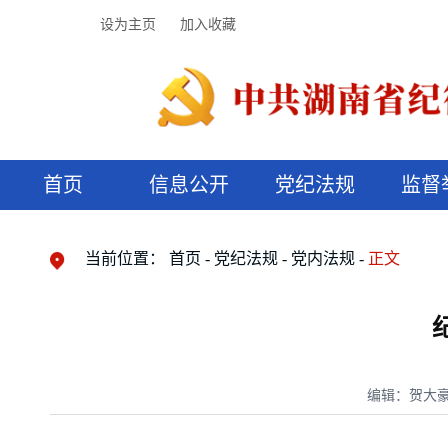
设为主页
加入收藏
首页
信息公开
党纪法规
监督
领导机构
党内法规
监督曝光
执纪审查
廉润湖湘
资料库
工作程序
国家法律
信访举报
党纪政务处分
湖湘好家风
组织机构
纪法课堂
清风文苑
预决算信
漫说纪法
当前位置：
首页
党纪法规
党内法规
正文
编辑：贺大