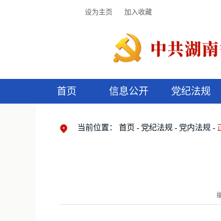
设为主页
加入收藏
首页
信息公开
党纪法规
领导机构
党内法规
监督曝光
执纪审查
廉润湖湘
资料库
工作程序
国家法律
信访举报
党纪政务处分
湖湘好家风
组织机构
纪法课堂
清风文苑
预
漫
当前位置：
首页
党纪法规
党内法规