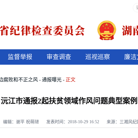
监督举报
审查调查
巡视巡察
廉洁
决算信息公开
说纪法
边腐败和不正之风
通报曝光
正文
沅江市通报2起扶贫领域作风问题典型案例
编辑：谢平 祝萌琎
发表时间：2018-10-29 16:52
来源：三湘风纪