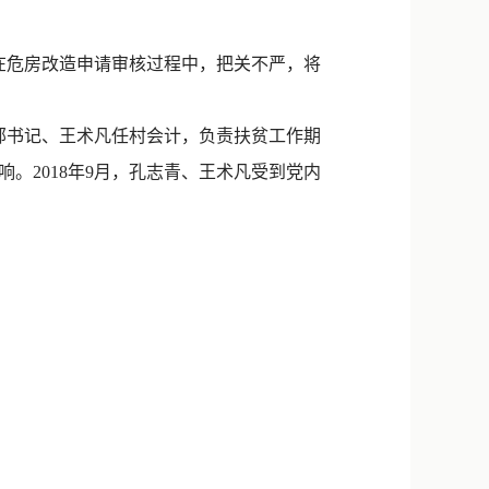
新浪微博
QQ
在危房改造申请审核过程中，把关不严，将
微信
部书记、王术凡任村会计，负责扶贫工作期
。2018年9月，孔志青、王术凡受到党内