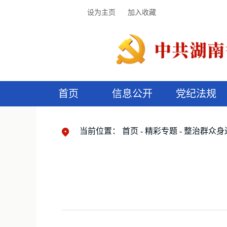
设为主页
加入收藏
首页
信息公开
党纪法规
领导机构
党内法规
监督曝光
执纪审查
廉润湖湘
资料库
工作程序
国家法律
信访举报
党纪政务处分
湖湘好家风
组织机构
纪法课堂
清风文苑
预
漫
当前位置：
首页
精彩专题
整治群众身