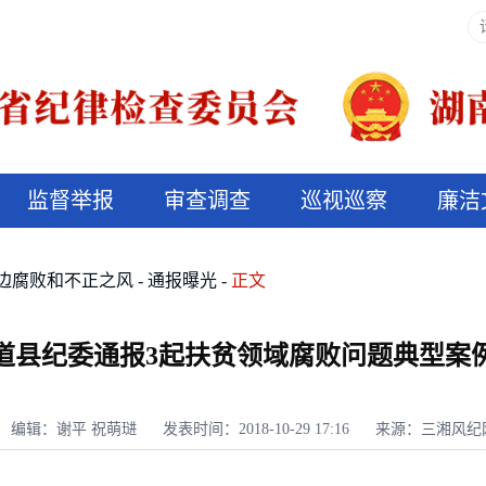
监督举报
审查调查
巡视巡察
廉洁
决算信息公开
说纪法
边腐败和不正之风
通报曝光
正文
道县纪委通报3起扶贫领域腐败问题典型案
编辑：谢平 祝萌琎
发表时间：2018-10-29 17:16
来源：三湘风纪