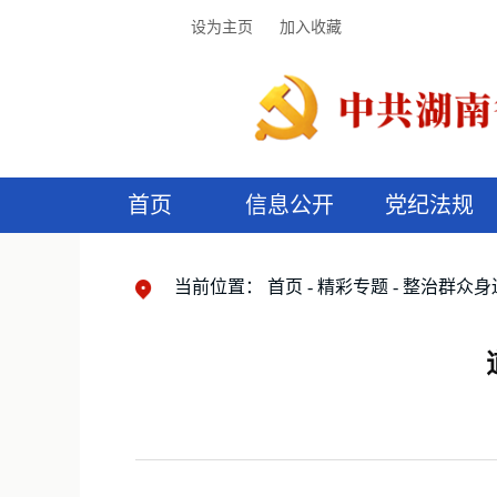
设为主页
加入收藏
首页
信息公开
党纪法规
领导机构
党内法规
监督曝光
执纪审查
廉润湖湘
资料库
工作程序
国家法律
信访举报
党纪政务处分
湖湘好家风
组织机构
纪法课堂
清风文苑
预
漫
当前位置：
首页
精彩专题
整治群众身