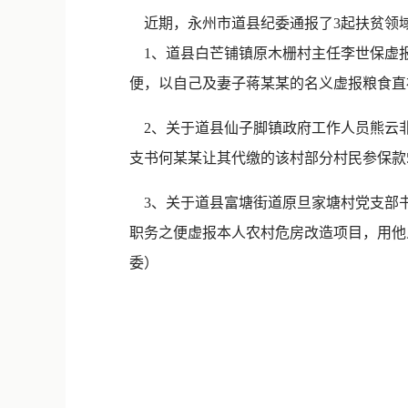
近期，永州市道县纪委通报了3起扶贫领
1、道县白芒铺镇原木栅村主任李世保虚报套
便，以自己及妻子蒋某某的名义虚报粮食直补面
2、关于道县仙子脚镇政府工作人员熊云非
支书何某某让其代缴的该村部分村民参保款51
3、关于道县富塘街道原旦家塘村党支部书
职务之便虚报本人农村危房改造项目，用他人
委）