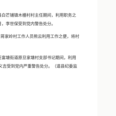
新浪微博
QQ
道县白芒铺镇木栅村村主任期间，利用职务之
年2月，李世保受到党内警告处分。
微信
府驻蒋家岭村工作人员熊云利用工作之便，将村
任富塘街道原旦家塘村支部书记期间，利用
，陈义吉受到党内严重警告处分。（道县纪委监