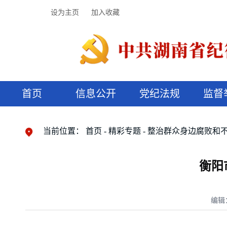
设为主页
加入收藏
首页
信息公开
党纪法规
监督
领导机构
党内法规
监督曝光
执纪审查
廉润湖湘
资料库
工作程序
国家法律
信访举报
党纪政务处分
湖湘好家风
组织机构
纪法课堂
清风文苑
预决算信
漫说纪法
当前位置：
首页
精彩专题
整治群众身边腐败和
衡阳
编辑