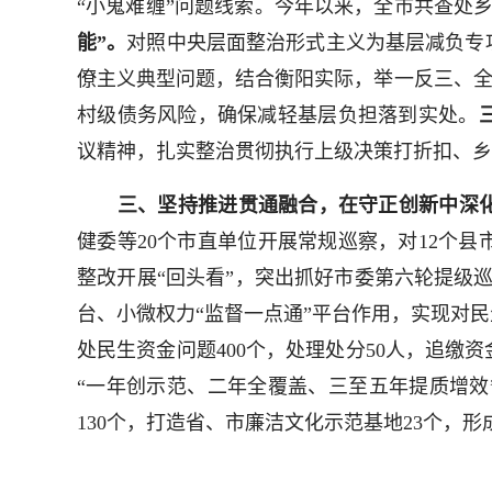
“小鬼难缠”问题线索。今年以来，全市共查处乡
能”。
对照中央层面整治形式主义为基层减负专
僚主义典型问题，结合衡阳实际，举一反三、全
村级债务风险，确保减轻基层负担落到实处。
议精神，扎实整治贯彻执行上级决策打折扣、乡
三、坚持推进贯通融合，在守正创新中深
健委等20个市直单位开展常规巡察，对12个
整改开展“回头看”，突出抓好市委第六轮提级
台、小微权力“监督一点通”平台作用，实现对
处民生资金问题400个，处理处分50人，追缴资
“一年创示范、二年全覆盖、三至五年提质增效
130个，打造省、市廉洁文化示范基地23个，