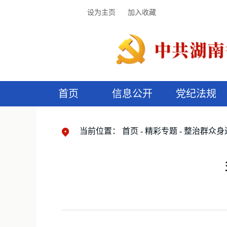
设为主页
加入收藏
首页
信息公开
党纪法规
领导机构
党内法规
监督曝光
执纪审查
廉润湖湘
资料库
工作程序
国家法律
信访举报
党纪政务处分
湖湘好家风
组织机构
纪法课堂
清风文苑
预
漫
当前位置：
首页
精彩专题
整治群众身