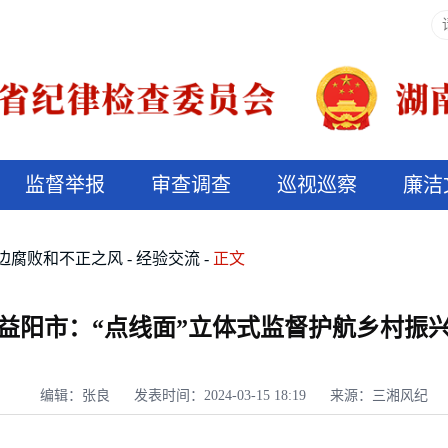
监督举报
审查调查
巡视巡察
廉洁
决算信息公开
说纪法
边腐败和不正之风
经验交流
正文
益阳市：“点线面”立体式监督护航乡村振
编辑：张良
发表时间：2024-03-15 18:19
来源：三湘风纪