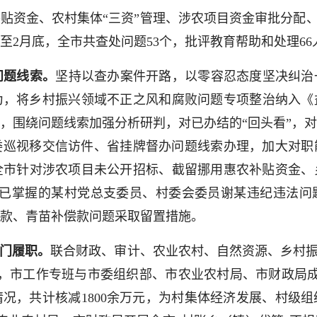
金、农村集体“三资”管理、涉农项目资金审批分配、耕
至2月底，全市共查处问题53个，批评教育帮助和处理66
问题线索。
坚持以查办案件开路，以零容忍态度坚决纠治
，将乡村振兴领域不正之风和腐败问题专项整治纳入《益
，围绕问题线索加强分析研判，对已办结的“回头看”，
委巡视移交信访件、省挂牌督办问题线索办理，加大对职
全市针对涉农项目未公开招标、截留挪用惠农补贴资金
据已掌握的某村党总支委员、村委会委员谢某违纪违法问
款、青苗补偿款问题采取留置措施。
部门履职。
联合财政、审计、农业农村、自然资源、乡村振
，市工作专班与市委组织部、市农业农村局、市财政局
情况，共计核减1800余万元，为村集体经济发展、村级