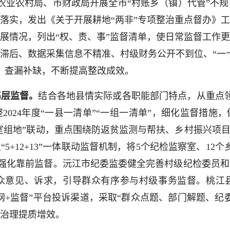
农业农村局、市财政局开展全市“村账乡（镇）代管”不
落实，发出《关于开展耕地“两非”专项整治重点督办》
展情况，列出“权、责、事”监督清单，使日常监督工作更
滞后、数据采集信息不精准、村级财务公开不到位、“一卡
、查漏补缺，不断提高整改成效。
基层监督。
结合各地县情实际或各职能部门特点，从重点
2024年度“一县一清单”“一组一清单”，细化监督措
“室组地”联动，重点围绕防返贫监测与帮扶、乡村振兴项目
+12+13”一体联动监督机制，将5个纪检监察室、12
源，强化靠前监督。沅江市纪委监委健全完善村级纪检委员
众意见、诉求，引导群众有序参与村级事务监督。桃江
联网+监督”平台投诉渠道，采取“群众点题、部门解题、纪
治理提质增效。