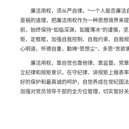
廉洁用权，须从严自律。“一个人能否廉洁自
是祸的道理，把廉洁用权作为一种思想境界来提
前，始终保持“如临深渊，如履薄冰”的谨慎，
矩、定框框，加强自我控制、自我约束、自我规
心明道、怀德自重，勤掸“思想尘”、多思“贪欲
廉洁用权，靠自觉也靠他律、靠监督。党章、
立纪律和规矩意识，在守纪律、讲规矩上做表率
好的保护和最真诚的呵护，自觉养成在党纪国法
加强对党员领导干部的全方位管理，切实管好关