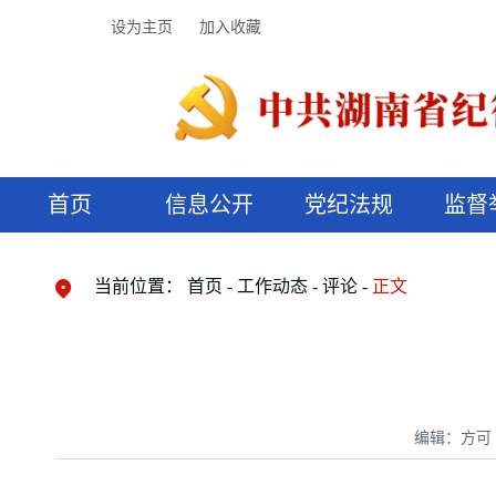
设为主页
加入收藏
首页
信息公开
党纪法规
监督
领导机构
党内法规
监督曝光
执纪审查
廉润湖湘
资料库
工作程序
国家法律
信访举报
党纪政务处分
湖湘好家风
组织机构
纪法课堂
清风文苑
预决算信
漫说纪法
当前位置：
首页
工作动态
评论
正文
编辑：方可