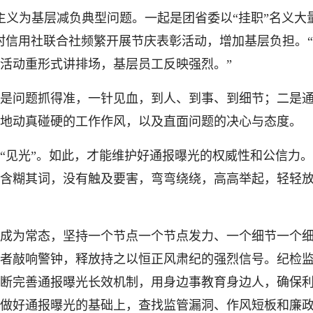
为基层减负典型问题。一起是团省委以“挂职”名义大量
村信用社联合社频繁开展节庆表彰活动，增加基层负担。“2
些活动重形式讲排场，基层员工反映强烈。”
问题抓得准，一针见血，到人、到事、到细节；二是通
地动真碰硬的工作作风，以及直面问题的决心与态度。
见光”。如此，才能维护好通报曝光的权威性和公信力。
含糊其词，没有触及要害，弯弯绕绕，高高举起，轻轻
为常态，坚持一个节点一个节点发力、一个细节一个细
者敲响警钟，释放持之以恒正风肃纪的强烈信号。纪检
断完善通报曝光长效机制，用身边事教育身边人，确保
做好通报曝光的基础上，查找监管漏洞、作风短板和廉