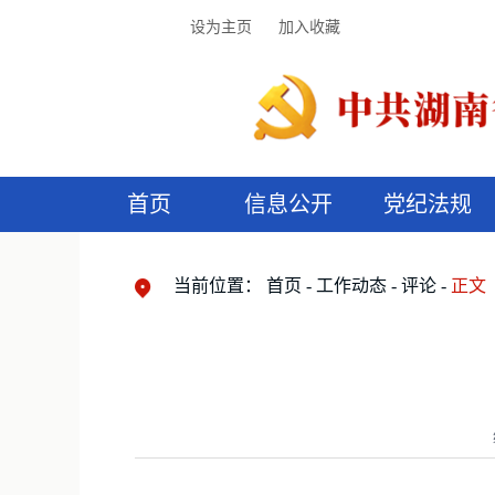
设为主页
加入收藏
首页
信息公开
党纪法规
领导机构
党内法规
监督曝光
执纪审查
廉润湖湘
资料库
工作程序
国家法律
信访举报
党纪政务处分
湖湘好家风
组织机构
纪法课堂
清风文苑
预
漫
当前位置：
首页
工作动态
评论
正文