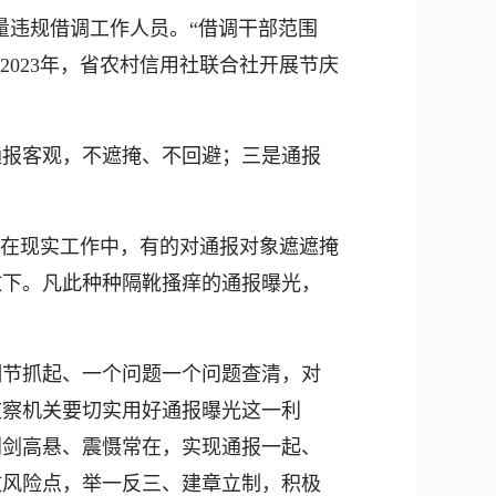
新浪微博
违规借调工作人员。“借调干部范围
QQ
023年，省农村信用社联合社开展节庆
微信
报客观，不遮掩、不回避；三是通报
在现实工作中，有的对通报对象遮遮掩
放下。凡此种种隔靴搔痒的通报曝光，
节抓起、一个问题一个问题查清，对
监察机关要切实用好通报曝光这一利
利剑高悬、震慑常在，实现通报一起、
政风险点，举一反三、建章立制，积极