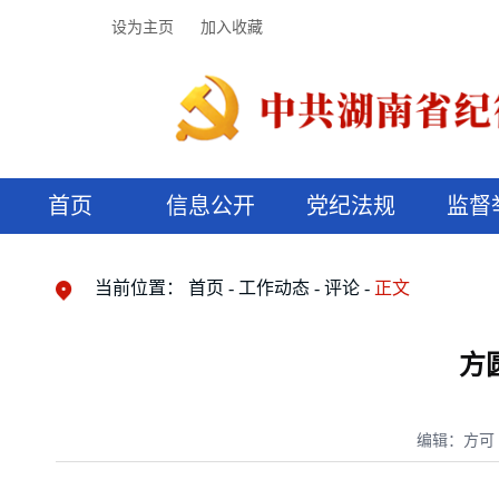
设为主页
加入收藏
首页
信息公开
党纪法规
监督
领导机构
党内法规
监督曝光
执纪审查
廉润湖湘
资料库
工作程序
国家法律
信访举报
党纪政务处分
湖湘好家风
组织机构
纪法课堂
清风文苑
预决算信
漫说纪法
当前位置：
首页
工作动态
评论
正文
方
编辑：方可