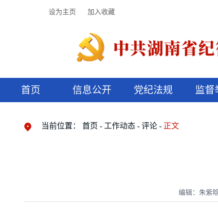
设为主页
加入收藏
首页
信息公开
党纪法规
监督
领导机构
党内法规
监督曝光
执纪审查
廉润湖湘
资料库
工作程序
国家法律
信访举报
党纪政务处分
湖湘好家风
组织机构
纪法课堂
清风文苑
预决算信
漫说纪法
当前位置：
首页
工作动态
评论
正文
编辑：朱紫