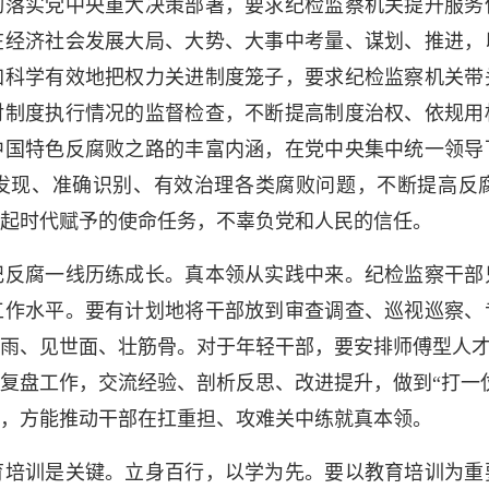
彻落实党中央重大决策部署，要求纪检监察机关提升服务
在经济社会发展大局、大势、大事中考量、谋划、推进，
加科学有效地把权力关进制度笼子，要求纪检监察机关带
对制度执行情况的监督检查，不断提高制度治权、依规用
中国特色反腐败之路的丰富内涵，在党中央集中统一领导
发现、准确识别、有效治理各类腐败问题，不断提高反
起时代赋予的使命任务，不辜负党和人民的信任。
腐一线历练成长。真本领从实践中来。纪检监察干部
工作水平。要有计划地将干部放到审查调查、巡视巡察、
雨、见世面、壮筋骨。对于年轻干部，要安排师傅型人才
复盘工作，交流经验、剖析反思、改进提升，做到“打一
，方能推动干部在扛重担、攻难关中练就真本领。
训是关键。立身百行，以学为先。要以教育培训为重