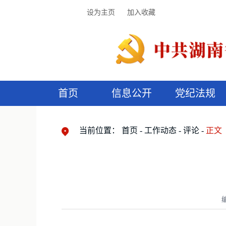
设为主页
加入收藏
首页
信息公开
党纪法规
领导机构
党内法规
监督曝光
执纪审查
廉润湖湘
资料库
工作程序
国家法律
信访举报
党纪政务处分
湖湘好家风
组织机构
纪法课堂
清风文苑
预
漫
当前位置：
首页
工作动态
评论
正文