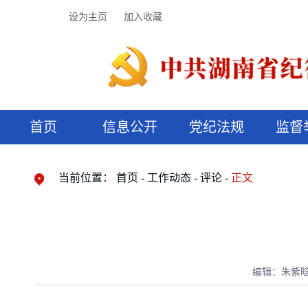
设为主页
加入收藏
首页
信息公开
党纪法规
监督
领导机构
党内法规
监督曝光
执纪审查
廉润湖湘
资料库
工作程序
国家法律
信访举报
党纪政务处分
湖湘好家风
组织机构
纪法课堂
清风文苑
预决算信
漫说纪法
当前位置：
首页
工作动态
评论
正文
编辑：朱紫