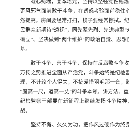
凝心铸魂，固本培元，坚持以坚强党性锤炼过
歪风邪气面前敢于斗争，在诱惑考验面前稳住
然提高。房间要经常打扫，镜子要经常擦拭。纪
民群众新期待“透视”，同先辈先烈、先进典型
确立”、坚决做到“两个维护”的政治自觉、思
基。
敢于斗争、善于斗争，保持在反腐败斗争攻坚
万钧之势推进全面从严治党，斗争始终是纪检
理，不计较个人得失，不搞爱惜羽毛那一套，敢
“魔高一尺，道高一丈”的斗争本领，讲方法、重
纪检监察干部要在新征程上继续发扬斗争精神
战。
坚持不懈、久久为功，把作风过硬作为终身