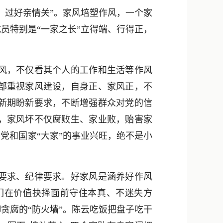
新浪微博
过好亲情关”。家风培塑作风，一个家
QQ
员特别是“一家之长”立得端、行得正，
微信
风，不仅看其个人的工作和生活等作风
部重视家风建设，自身正、家风正，不
新期盼新要求，不断增强群众对党的信
，家风坏不仅腐败生、家业败，贻害家
党和国家“大家”的事业兴旺，绝不是小
要求、纪律要求。好家风是涵养好作风
们在价值抉择面前守住本真、不迷失方
贪腐的“防火墙”。陈云吃饭把盘子吃干