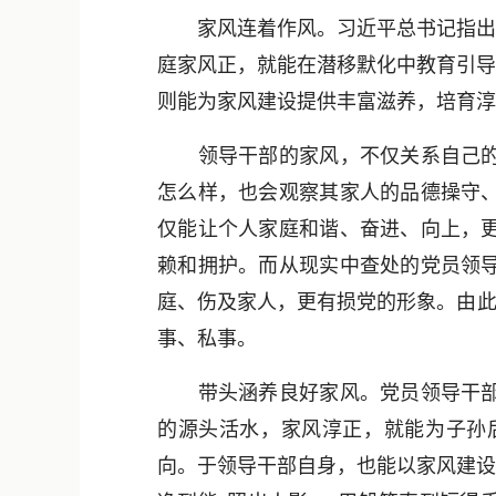
家风连着作风。习近平总书记指出，
庭家风正，就能在潜移默化中教育引导
则能为家风建设提供丰富滋养，培育淳
领导干部的家风，不仅关系自己的家
怎么样，也会观察其家人的品德操守
仅能让个人家庭和谐、奋进、向上，
赖和拥护。而从现实中查处的党员领
庭、伤及家人，更有损党的形象。由此
事、私事。
带头涵养良好家风。党员领导干部建
的源头活水，家风淳正，就能为子孙
向。于领导干部自身，也能以家风建设