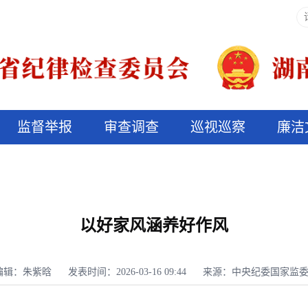
监督举报
审查调查
巡视巡察
廉洁
决算信息公开
说纪法
以好家风涵养好作风
编辑：朱紫晗
发表时间：2026-03-16 09:44
来源：中央纪委国家监