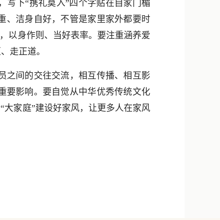
，写下“携礼莫入”四个字贴在自家门楣
重、洁身自好，不管是家里家外都要时
纪，以身作则、当好表率。要注重涵养爱
矩、走正道。
员之间的交往交流，相互传播、相互影
重要影响。要自觉从中华优秀传统文化
“大家庭”建设好家风，让更多人在家风