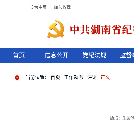
设为主页
加入收藏
首页
信息公开
党纪法规
监督
领导机构
党内法规
监督曝光
执纪审查
廉润湖湘
资料库
工作程序
国家法律
信访举报
党纪政务处分
湖湘好家风
组织机构
纪法课堂
清风文苑
预决算信
漫说纪法
当前位置：
首页
工作动态
评论
正文
编辑：朱紫