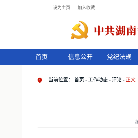
设为主页
加入收藏
首页
信息公开
党纪法规
领导机构
党内法规
监督曝光
执纪审查
廉润湖湘
资料库
工作程序
国家法律
信访举报
党纪政务处分
湖湘好家风
组织机构
纪法课堂
清风文苑
预
漫
当前位置：
首页
工作动态
评论
正文