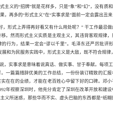
主义的“招牌”就是花样多，只是“象”和“幻”，没有质和
果，再多的“形式主义”在“实事求是”面前一定会露出丑
，形式上弄得再好看又有什么用处呢？” 干工作最忌做
转移。然而形式主义实质是主观主义，其违背客观规律，
律的行为，结果一定会“谬以千里”。毛泽东还严厉批评
发展和为民服务实践中，形式主义是大敌，既不符合规律
说，实事求是意味着说真话、做实事、甘于奉献。每项工
可。一篇篇措辞优美的工作总结，一份份装订精致的汇报
实实在在的业绩，才能在老百姓心中留下好的口碑。邓小
992年视察深圳时，他充分肯定了深圳在改革开放和建
主义所迷惑，那些华而不实、虚头巴脑的东西都是“纸糊的”