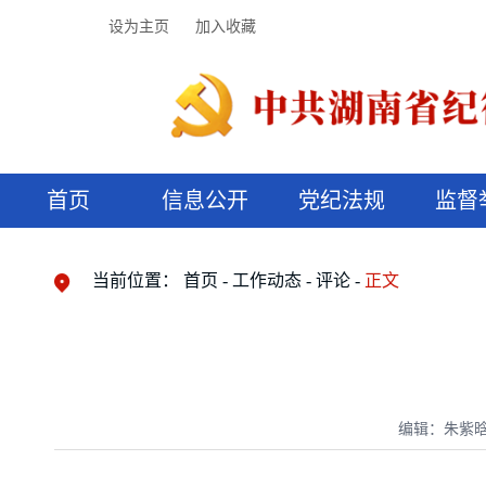
设为主页
加入收藏
首页
信息公开
党纪法规
监督
领导机构
党内法规
监督曝光
执纪审查
廉润湖湘
资料库
工作程序
国家法律
信访举报
党纪政务处分
湖湘好家风
组织机构
纪法课堂
清风文苑
预决算信
漫说纪法
当前位置：
首页
工作动态
评论
正文
编辑：朱紫