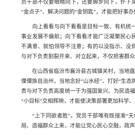
员干部不仅要眼睛向下，还要脚步向下，扑下
“金点子”、解决问题的“金钥匙”，才能把好事
向上看看与向下看看是目标一致、有机统一
事业发展不偏航；向下看看才能广泛凝聚民心
不满意、就怕领导不注意；有的以没指示、没
与对下负责割裂开来、对立起来，不仅损害群众
在山西省临汾市襄汾县古城镇关村，当地盘活
傈僳族自治州，当地念好“山水经”、打好“生
责与对下负责高度统一于为强国复兴、为民造福的
“小目标”交相辉映，才能使决策部署更加科学
“上下同欲者胜”。党员干部唯有既接准“天线
局、造福群众上来，才能让党心民心交融，政声