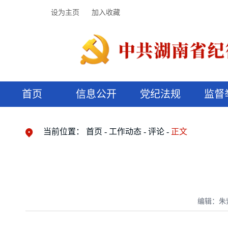
设为主页
加入收藏
首页
信息公开
党纪法规
监督
领导机构
党内法规
监督曝光
执纪审查
廉润湖湘
资料库
工作程序
国家法律
信访举报
党纪政务处分
湖湘好家风
组织机构
纪法课堂
清风文苑
预决算信
漫说纪法
当前位置：
首页
工作动态
评论
正文
编辑：朱