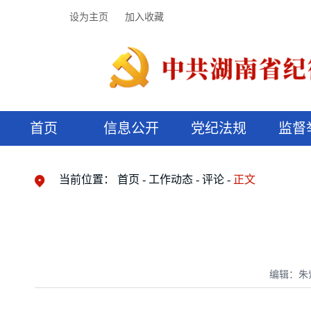
设为主页
加入收藏
首页
信息公开
党纪法规
监督
领导机构
党内法规
监督曝光
执纪审查
廉润湖湘
资料库
工作程序
国家法律
信访举报
党纪政务处分
湖湘好家风
组织机构
纪法课堂
清风文苑
预决算信
漫说纪法
当前位置：
首页
工作动态
评论
正文
编辑：朱