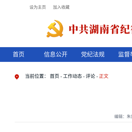
设为主页
加入收藏
首页
信息公开
党纪法规
监督
领导机构
党内法规
监督曝光
执纪审查
廉润湖湘
资料库
工作程序
国家法律
信访举报
党纪政务处分
湖湘好家风
组织机构
纪法课堂
清风文苑
预决算信
漫说纪法
当前位置：
首页
工作动态
评论
正文
编辑：朱