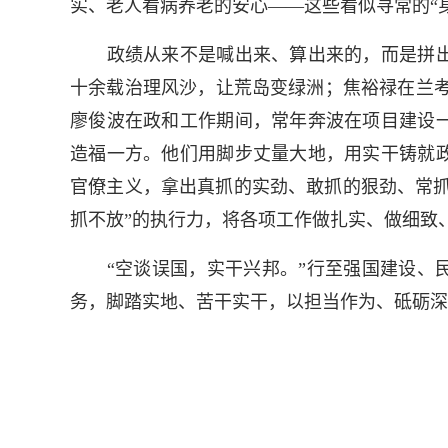
实、老人看病养老的安心——这些看似寻常的“
政绩从来不是喊出来、算出来的，而是拼出
十余载治理风沙，让荒岛变绿洲；焦裕禄在兰考奋
廖俊波在政和工作期间，常年奔波在项目建设
造福一方。他们用脚步丈量大地，用实干铸就
官僚主义，拿出真抓的实劲、敢抓的狠劲、常抓
抓不放”的执行力，将各项工作做扎实、做细致
“空谈误国，实干兴邦。”行至强国建设、民
务，脚踏实地、苦干实干，以担当作为、砥砺深