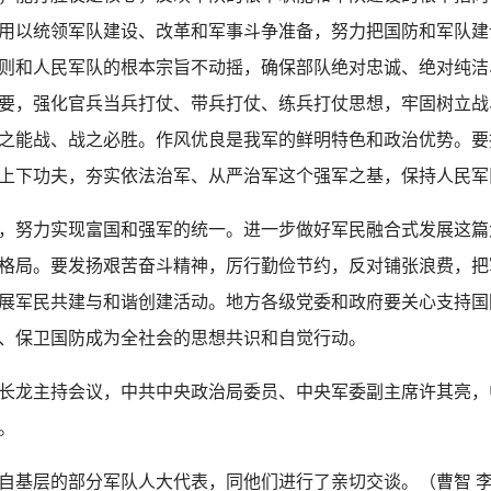
用以统领军队建设、改革和军事斗争准备，努力把国防和军队建
则和人民军队的根本宗旨不动摇，确保部队绝对忠诚、绝对纯洁
要，强化官兵当兵打仗、带兵打仗、练兵打仗思想，牢固树立战
之能战、战之必胜。作风优良是我军的鲜明特色和政治优势。要
上下功夫，夯实依法治军、从严治军这个强军之基，保持人民军
，努力实现富国和强军的统一。进一步做好军民融合式发展这篇
格局。要发扬艰苦奋斗精神，厉行勤俭节约，反对铺张浪费，把
展军民共建与和谐创建活动。地方各级党委和政府要关心支持国
、保卫国防成为全社会的思想共识和自觉行动。
长龙主持会议，中共中央政治局委员、中央军委副主席许其亮，
。
基层的部分军队人大代表，同他们进行了亲切交谈。（曹智 