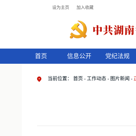
设为主页
加入收藏
首页
信息公开
党纪法规
领导机构
党内法规
监督曝光
执纪审查
廉润湖湘
资料库
工作程序
国家法律
信访举报
党纪政务处分
湖湘好家风
组织机构
纪法课堂
清风文苑
预
漫
当前位置：
首页
工作动态
图片新闻