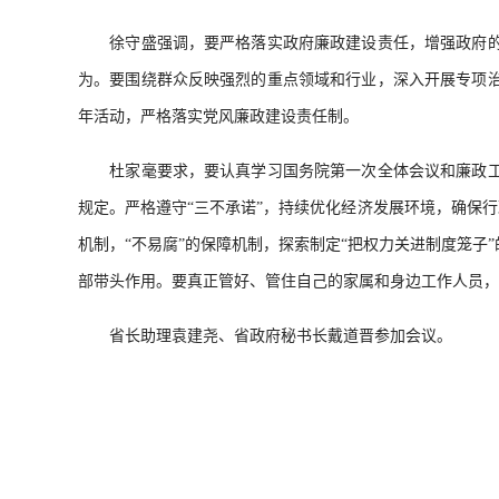
徐守盛强调
，
要严格落实政府廉政建设责任，增强政府
为
。
要围绕群众反映强烈的重点领域和行业，深入开展专项
年活动
，
严格落实党风廉政建设责任制。
杜家毫要求
，
要认真学习国务院第一次全体会议和廉政
规定
。
严格遵守“三不承诺”，持续优化经济发展环境
，
确保行
机制，“不易腐”的保障机制
，
探索制定“把权力关进制度笼子
部带头作用
。
要真正管好、管住自己的家属和身边工作人员，
省长助理袁建尧、省政府秘书长戴道晋参加会议。