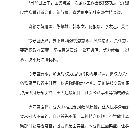
3月26日上午
，
国务院第一次廉政工作会议结束后，省政
民群众看到新变化、新气象。省委副书记杜家毫主持会议
。
省领导黄建国、陈肇雄、韩永文、何报翔、李友志、黄兰
徐守盛强调
，
要不断增强忧患意识、风险意识、责任意
要确保政府清廉
，
坚持廉洁高效、公开透明，努力使每一次
私
，
决不允许搞特权。
徐守盛要求
，
加强对权力运行的制约与监督，把权力关
省监察厅和省审计厅，以备随时随地抽查
。
要加快转变政府
点推进财政预决算、重大建设项目、社会公益事业等领域的信
徐守盛强调
，
要大力推进党风政风建设，让人民群众看
要求别人不做的
，
自己首先不做。二抓持之以恒
。
不管做什么
察部门要常检常查
，
既要抓反面典型，也要抓正面典型
，
让群