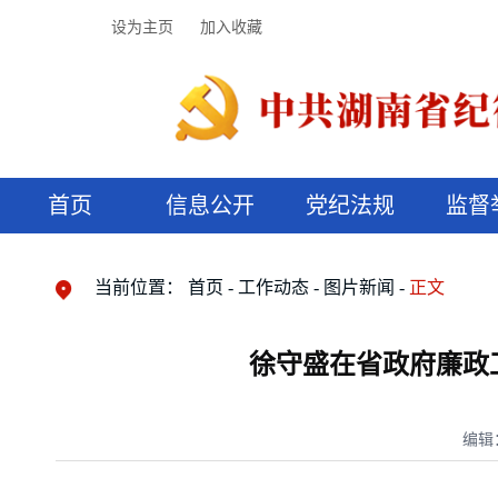
设为主页
加入收藏
首页
信息公开
党纪法规
监督
领导机构
党内法规
监督曝光
执纪审查
廉润湖湘
资料库
工作程序
国家法律
信访举报
党纪政务处分
湖湘好家风
组织机构
纪法课堂
清风文苑
预决算信
漫说纪法
当前位置：
首页
工作动态
图片新闻
正文
徐守盛在省政府廉政工
编辑