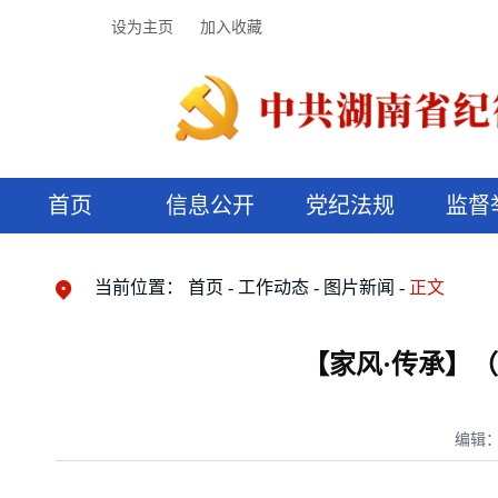
设为主页
加入收藏
首页
信息公开
党纪法规
监督
领导机构
党内法规
监督曝光
执纪审查
廉润湖湘
资料库
工作程序
国家法律
信访举报
党纪政务处分
湖湘好家风
组织机构
纪法课堂
清风文苑
预决算信
漫说纪法
当前位置：
首页
工作动态
图片新闻
正文
【家风·传承】
编辑