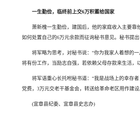
一生勤俭，临终前上交6万积蓄给国家
萧新槐一生勤俭，建国后，他的家庭收入主要靠他的工
如何处置自己的6万元余款而征询秘书意见。秘书提出
将军略为思考，对秘书说：“你为我家人着想的一片
将有份工作，当励志自强，若依赖父母存款来生活，以
将军语重心长托咐秘书道：“我是战场上的幸存者，
党费，3万元交老干基金会，转送给革命老区用作建设
(宜章县纪委、宜章县史志办)