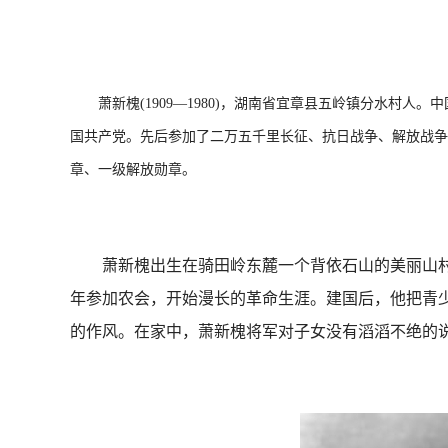
萧新槐(1909—1980)，湖南省宜章县五岭镇分水村人。
国共产党。先后参加了二万五千里长征、抗日战争、解放战争
章、一级解放勋章。
萧新槐出生在骑田岭东麓一个背依石山的美丽山村—
年参加农会，开始漫长的革命生涯。建国后，他把青少
的作风。在家中，萧新槐将军对子女没有滔滔不绝的