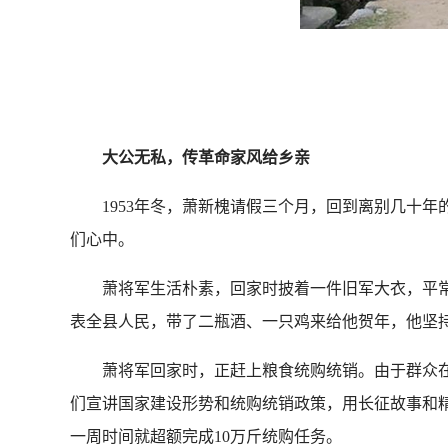
大公无私，传革命家风给乡亲
1953年冬，萧新槐请假三个月，回到离别几十年
们心中。
萧将军生活朴素，回家时披着一件旧军大衣，平常
表全县人民，带了二瓶酒、一只鸡来给他贺年，他坚
萧将军回家时，正赶上粮食统购统销。由于群众在
们宣讲国家建设形势和统购统销政策，用长征故事和
一周时间就超额完成10万斤统购任务。