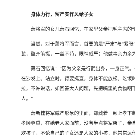
身体力行，留严实作风给子女
萧将军的女儿萧石回忆，在家里父亲把毛主席的“团
当然，对于萧将军而言，首要的是“严肃”与“紧张
装，整齐笔挺，一丝不苟，眼神威严；他做事亲力亲
萧石回忆说：“因为父亲是行武出身，一身正气。也
在沙发上。站立时，背要挺直，身体不能放松。吃饭
拉，不许说话，如回答大人问题，先把嘴里的食物咽
人。”
萧新槐将军威严形象的里面，却藏着一颗上孝下慈的
孝顺尊重，在她老人家面前，没有半点将军架子，亲
欢孩子，不论自己的子女还是人家的小孩，他常常逗