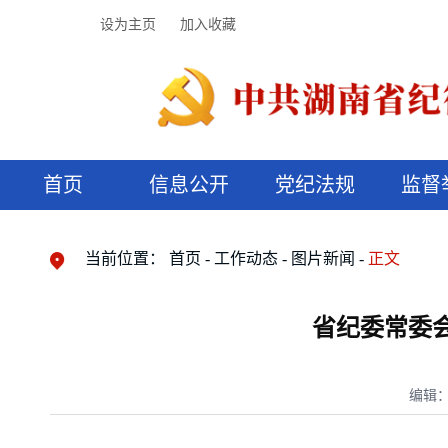
设为主页
加入收藏
首页
信息公开
党纪法规
监督
领导机构
党内法规
监督曝光
执纪审查
廉润湖湘
资料库
工作程序
国家法律
信访举报
党纪政务处分
湖湘好家风
组织机构
纪法课堂
清风文苑
预决算信
漫说纪法
当前位置：
首页
工作动态
图片新闻
正文
省纪委常委
编辑