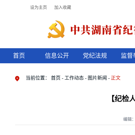
设为主页
加入收藏
首页
信息公开
党纪法规
监督
领导机构
党内法规
监督曝光
执纪审查
廉润湖湘
资料库
工作程序
国家法律
信访举报
党纪政务处分
湖湘好家风
组织机构
纪法课堂
清风文苑
预决算信
漫说纪法
当前位置：
首页
工作动态
图片新闻
正文
【纪检人
编辑