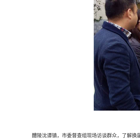
醴陵沈谭镇，市委督查组现场访谈群众，了解换