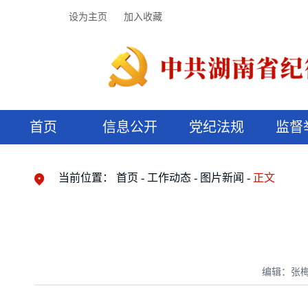
设为主页
加入收藏
首页
信息公开
党纪法规
监督
领导机构
党内法规
监督曝光
执纪审查
廉润湖湘
资料库
工作程序
国家法律
信访举报
党纪政务处分
湖湘好家风
组织机构
纪法课堂
清风文苑
预决算信
漫说纪法
当前位置：
首页
工作动态
图片新闻
正文
编辑：张