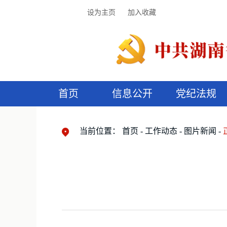
设为主页
加入收藏
首页
信息公开
党纪法规
领导机构
党内法规
监督曝光
执纪审查
廉润湖湘
资料库
工作程序
国家法律
信访举报
党纪政务处分
湖湘好家风
组织机构
纪法课堂
清风文苑
预
漫
当前位置：
首页
工作动态
图片新闻