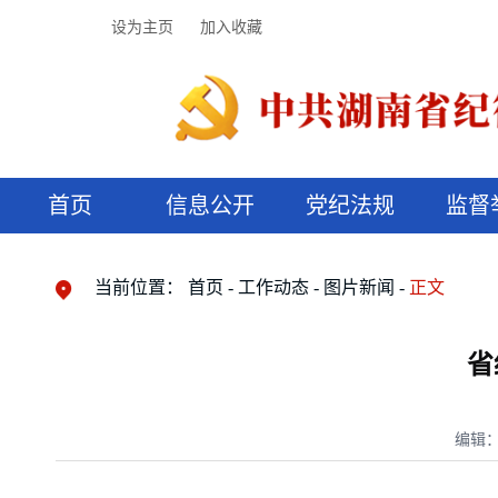
设为主页
加入收藏
首页
信息公开
党纪法规
监督
领导机构
党内法规
监督曝光
执纪审查
廉润湖湘
资料库
工作程序
国家法律
信访举报
党纪政务处分
湖湘好家风
组织机构
纪法课堂
清风文苑
预决算信
漫说纪法
当前位置：
首页
工作动态
图片新闻
正文
省
编辑