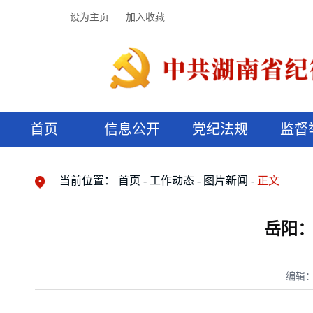
设为主页
加入收藏
首页
信息公开
党纪法规
监督
领导机构
党内法规
监督曝光
执纪审查
廉润湖湘
资料库
工作程序
国家法律
信访举报
党纪政务处分
湖湘好家风
组织机构
纪法课堂
清风文苑
预决算信
漫说纪法
当前位置：
首页
工作动态
图片新闻
正文
岳阳：
编辑